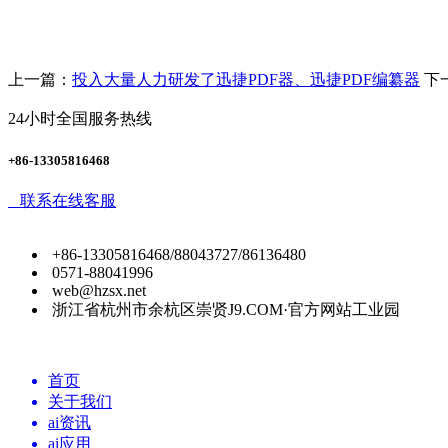
上一篇：
投入大量人力研发了迅捷PDF器、迅捷PDF编纂器
下
24小时全国服务热线
+86-13305816468
联系在线客服
+86-13305816468/88043727/86136480
0571-88041996
web@hzsx.net
浙江省杭州市余杭区崇贤J9.COM·官方网站工业园
首页
关于我们
ai资讯
ai应用