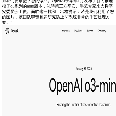
系我们要求撤下您的做品。OpenAI于本年1月发布了新的推理
模子o3系列的mini版本，礼聘第三方平安、手艺专家来支撑平
安委员会工做。面临这一挑和，出格提示：若是我们利用了您
的图片，该团队职责包罗研究防止AI系统非常的手艺处理方
案。”