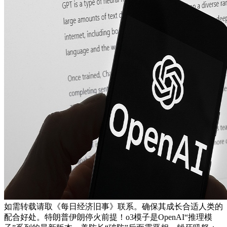
如需转载请取《每日经济旧事》联系。确保其成长合适人类的
配合好处。特朗普伊朗停火前提！o3模子是OpenAI“推理模