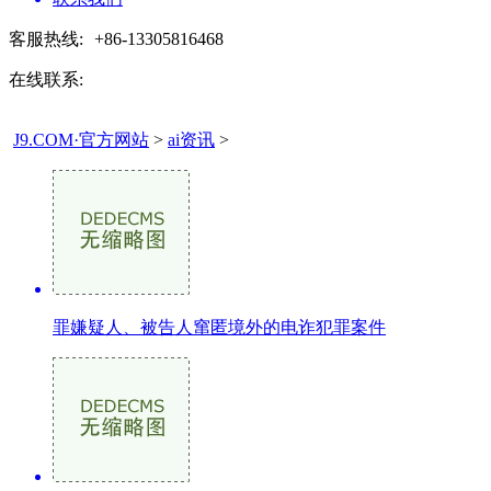
客服热线:
+86-13305816468
在线联系:
J9.COM·官方网站
>
ai资讯
>
罪嫌疑人、被告人窜匿境外的电诈犯罪案件