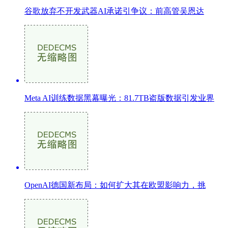
谷歌放弃不开发武器AI承诺引争议：前高管吴恩达
Meta AI训练数据黑幕曝光：81.7TB盗版数据引发业界
OpenAI德国新布局：如何扩大其在欧盟影响力，挑