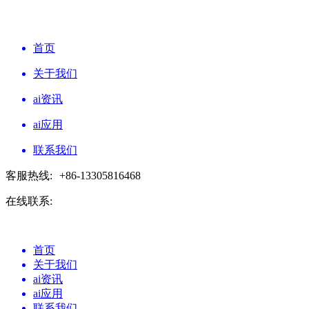
首页
关于我们
ai资讯
ai应用
联系我们
客服热线:
+86-13305816468
在线联系:
首页
关于我们
ai资讯
ai应用
联系我们